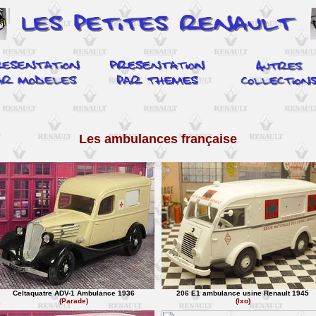
Les ambulances française
Celtaquatre ADV-1 Ambulance 1936
206 E1 ambulance usine Renault 1945
(Parade)
(Ixo)