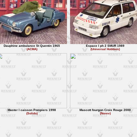
Dauphine ambulance St Quentin 1965
Espace I ph 2 SMUR 1989
(ACMA)
(Universal Hobbies)
Master I caisson Pompiers 1998
Mascott fourgon Croix Rouge 2000
(Solido)
(Norev)