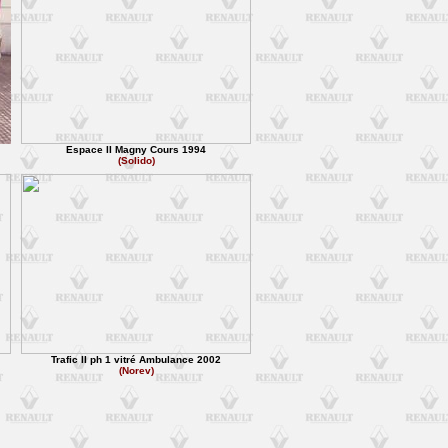
Espace II Magny Cours 1994
(Solido)
Trafic II ph 1 vitré Ambulance 2002
(Norev)