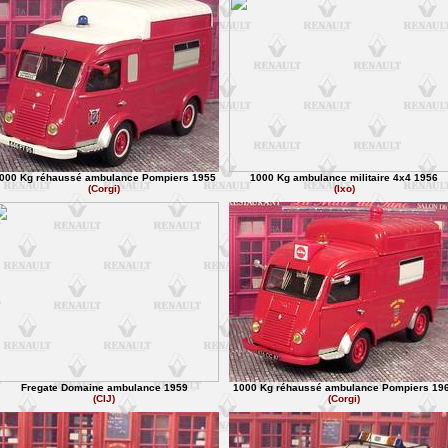
000 Kg réhaussé ambulance Pompiers 1955
1000 Kg ambulance militaire 4x4 1956
(Corgi)
(Ixo)
Fregate Domaine ambulance 1959
1000 Kg réhaussé ambulance Pompiers 19
(CIJ)
(Corgi)