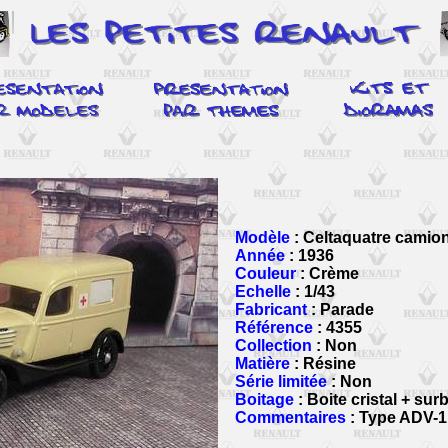
Modèle
: Celtaquatre camio
Année
: 1936
Couleur
: Crème
Echelle
: 1/43
Fabricant
: Parade
Référence
: 4355
Collection
: Non
Matière
: Résine
Série limitée
: Non
Boitage
: Boite cristal + sur
Commentaires
: Type ADV-1