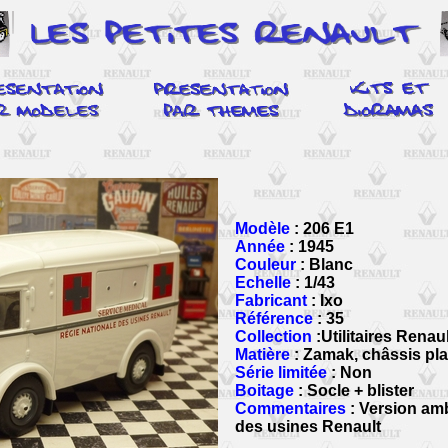
Modèle
: 206 E1
Année
: 1945
Couleur
: Blanc
Echelle
: 1/43
Fabricant
: Ixo
Référence
: 35
Collection
:Utilitaires Renau
Matière
: Zamak, châssis pla
Série limitée
: Non
Boitage
: Socle + blister
Commentaires
: Version amb
des usines Renault