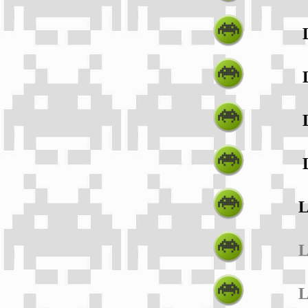
L
L
L