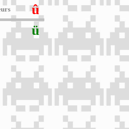
û
eurs
ü