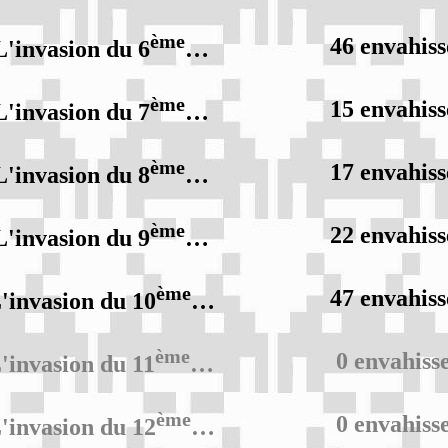
ème
46 envahiss
L'invasion du 6
…
ème
15 envahiss
L'invasion du 7
…
ème
17 envahiss
L'invasion du 8
…
ème
22 envahiss
L'invasion du 9
…
ème
47 envahiss
'invasion du 10
…
ème
0 envahiss
'invasion du 11
…
ème
0 envahiss
'invasion du 12
…