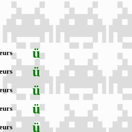
ü
eurs
ü
eurs
ü
eurs
ü
eurs
ü
eurs