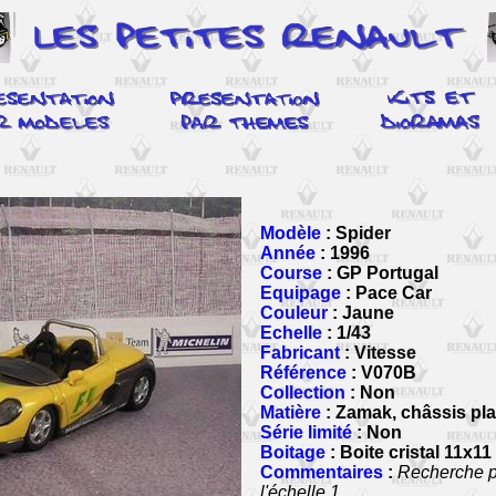
Modèle
: Spider
Année
: 1996
Course
: GP Portugal
Equipage
: Pace Car
Couleur
: Jaune
Echelle
: 1/43
Fabricant
: Vitesse
Référence
: V070B
Collection
: Non
Matière
: Zamak, châssis pla
Série limité
: Non
Boitage
: Boite cristal 11x11
Commentaires
:
Recherche p
l'échelle 1