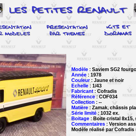
Modèle
: Saviem SG2 fourg
Année
: 1978
Couleur
: Jaune et noir
Echelle
: 1/43
Fabricant
: Cofradis
Référence
: COF034
Collection
: --
Matière
: Zamak, châssis pla
Série limité
: 1032 ex.
Boitage
: Boite cristal 8x15,
Commentaires
: Version ass
Modèle réalisé par Cofradis 