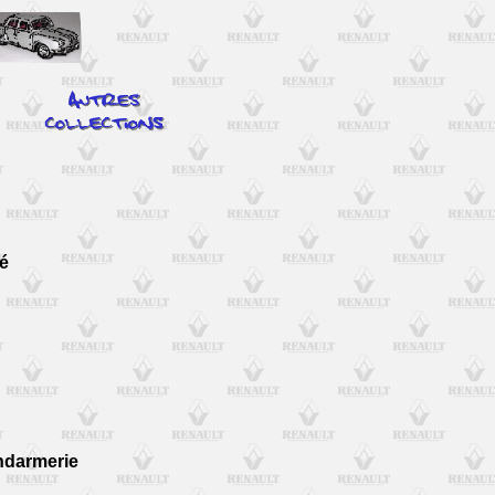
é
ndarmerie