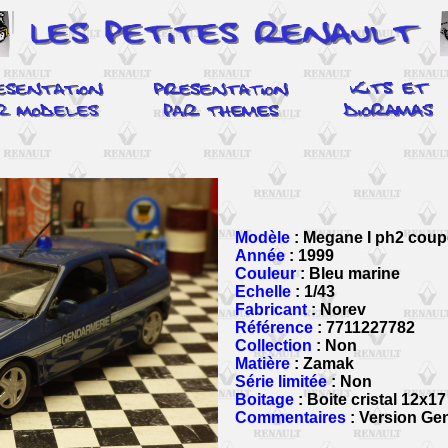
Modèle
: Megane I ph2 coup
Année
: 1999
Couleur
: Bleu marine
Echelle
: 1/43
Fabricant
: Norev
Référence
: 7711227782
Collection
: Non
Matière
: Zamak
Série limitée
: Non
Boitage
: Boite cristal 12x17
Commentaires
: Version Ge