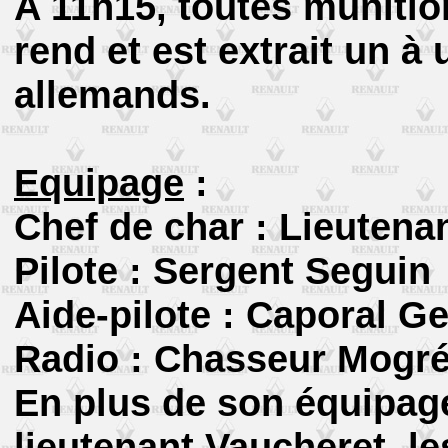
A 11h15, toutes munitio
rend et est extrait un à
allemands.
Equipage
:
Chef de char : Lieutena
Pilote : Sergent Seguin
Aide-pilote : Caporal G
Radio : Chasseur Mogr
En plus de son équipage,
lieutenant Vaucheret, l