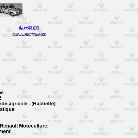
es
2
de agricole - (Hachette)
stique
 Renault Motoculture.
ement