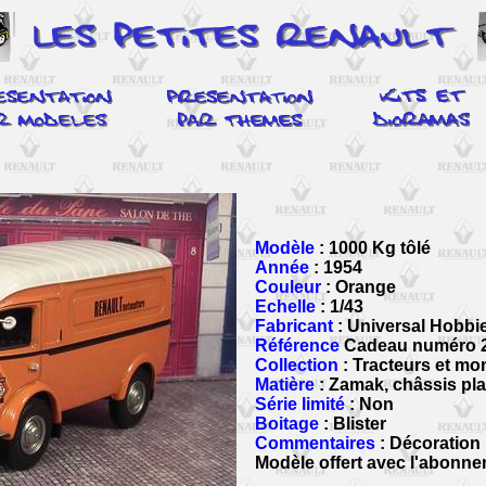
Modèle
: 1000 Kg tôlé
Année
: 1954
Couleur
: Orange
Echelle
: 1/43
Fabricant
: Universal Hobbi
Référence
Cadeau numéro 
Collection
: Tracteurs et mon
Matière
: Zamak, châssis pla
Série limité
: Non
Boitage
: Blister
Commentaires
: Décoration
Modèle offert avec l'abonn